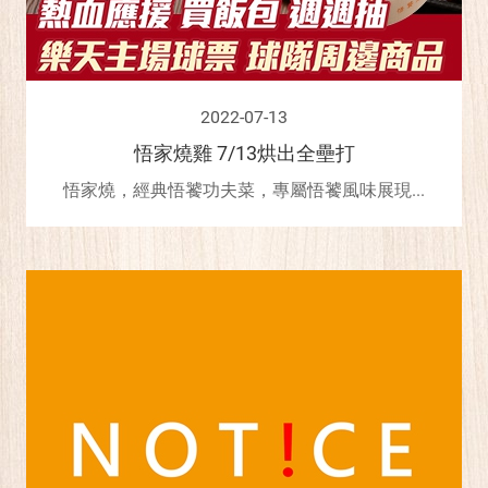
2022-07-13
悟家燒雞 7/13烘出全壘打
悟家燒，經典悟饕功夫菜，專屬悟饕風味展現...