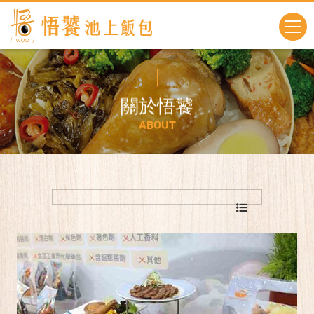
關
於
悟
饕
A
B
O
U
T