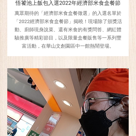
悟饕池上飯包入選2022年經濟部米食盒餐節
萬眾期待的「經濟部米食盒餐徵選」的入選名單於
「2022經濟部米食盒餐節」揭曉！現場除了頒獎活
動、廚師現身說菜、還有米食的有獎問答、網紅體
驗推廣等精彩節目，以及限量盒餐販售等一系列豐
富活動，在華山文創園區中一館熱鬧登場。