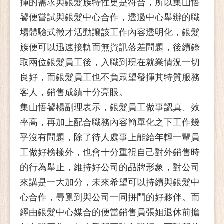
揮的需求與銀髮族特性更是符合，所以集山悟
饕便嘗試與銀髮中心合作，透過中心舉辦的職
場體驗式徵才活動讓該工作內容透明化，銀髮
族便可以迅速接軌而無資訊落差問題，後續錄
取兩位銀髮員工後，入職到現在就業情況一切
良好，而銀髮員工也不負眾望發揮其特質服務
客人，銷售成績十分亮眼。
集山悟饕楊副理表示，銀髮員工做事認真、效
率高，再加上配合職務內容簡單化之下工作幾
乎沒有問題，除了待人處事上能給年輕一輩員
工做好榜樣外，也會十分重視自己對外銷售時
的行為舉止，維持好公司的品牌形象，對公司
來講是一大加分，未來希望可以持續與銀髮中
心合作，尋覓到與公司一同拼鬥的好夥伴。而
經由銀髮中心媒合的便當銷售員張姐退休前擔