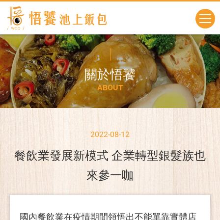
關
於
悟
饕
A
B
O
U
T
2022-08-12
餐飲業發展新模式 企業轉型銀髮族也
來參一咖
國內餐飲業在疫情期間領悟出不能單靠實體店