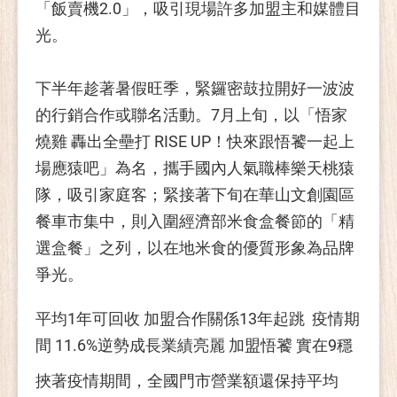
「飯賣機2.0」，吸引現場許多加盟主和媒體目
光。
下半年趁著暑假旺季，緊鑼密鼓拉開好一波波
的行銷合作或聯名活動。7月上旬，以「悟家
燒雞 轟出全壘打 RISE UP！快來跟悟饕一起上
場應猿吧」為名，攜手國內人氣職棒樂天桃猿
隊，吸引家庭客；緊接著下旬在華山文創園區
餐車市集中，則入圍經濟部米食盒餐節的「精
選盒餐」之列，以在地米食的優質形象為品牌
爭光。
平均1年可回收 加盟合作關係13年起跳 疫情期
間 11.6%逆勢成長業績亮麗 加盟悟饕 實在9穩
挾著疫情期間，全國門市營業額還保持平均