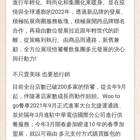
進行年輕化、時尚化和集團化來暖身。並在疫
情與全球通膨的2022年，透過新品牌的發展、
積極拓展商圈服務板塊，積極展開跨品牌聯名
合作，再藉由數位發展拉近跟年輕世代的距
離，從策略到執行、由商品而通路，新舊兼
顧，全方位展現悟饕餐飲集團多元發展的決心
與行動力!
不只賣美味 也要尬行銷
目前全台店數已破200多家的悟饕，從去年9月
起，伴隨著店家數成長而動作頻頻。Woo to
go餐車2021年9月正式進軍大台北捷運通路、
並於隔年3月進駐中華電信國際分公司進行供
餐服務；今年3月開春參加睽違10 年的春季加
盟展，就以可藉由 多元支付方式購買飯包的