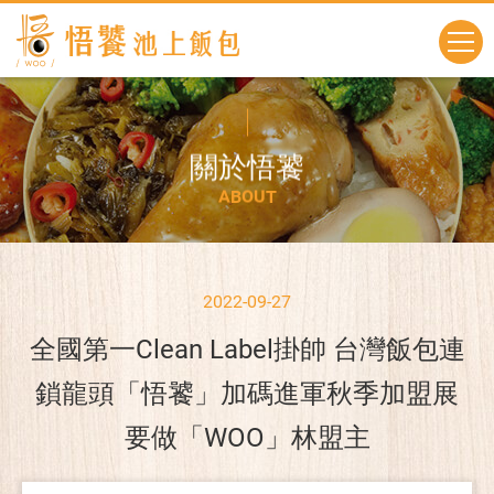
關
於
悟
饕
A
B
O
U
T
2022-09-27
全國第一Clean Label掛帥 台灣飯包連
鎖龍頭「悟饕」加碼進軍秋季加盟展
要做「WOO」林盟主