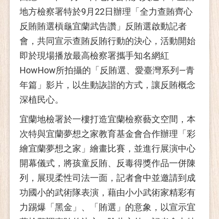
地方檢察署特於9月22日辦理「全力查賄齊心
反賄賄選槓龜宜蘭武告讚」反賄選啟動記者
會，共同宣示查賄反賄行動的決心，活動開始
即於現場播放最高檢察署攜手知名網紅
HowHow所拍攝的「反賄選、愛臺灣系列—青
年篇」影片，以生動詼諧的方式，讓反賄概念
深植民心。
宜蘭地檢署於一樓打造宜蘭檢察藝文空間，本
次特與宜蘭夢想之家教育基金會合作辦理「彩
繪宜蘭夢想之家」繪畫比賽，並進行展演中心
開幕儀式，將孩童反賄、反毒得獎作品一併陳
列，展現柔性司法一面，記者會中並邀請到成
功國小的武術隊表演，藉由小小武術家精彩有
力踢爆「黑金」、「賄選」的意象，以宣示宜