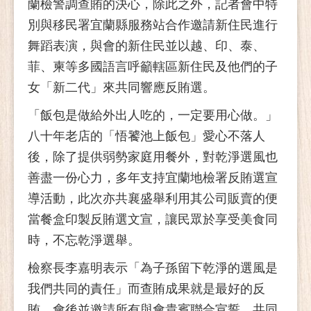
蘭檢警調查賄的決心，除此之外，記者會中特
別與移民署宜蘭縣服務站合作邀請新住民進行
舞蹈表演，與會的新住民並以越、印、泰、
菲、柬等多國語言呼籲轄區新住民及他們的子
女「新二代」來共同響應反賄選。
「飯包是做給外出人吃的，一定要用心做。」
八十年老店的「悟饕池上飯包」愛心不落人
後，除了提供弱勢家庭用餐外，對乾淨選風也
善盡一份心力，多年支持宜蘭地檢署反賄選宣
導活動，此次亦共襄盛舉利用其公司販賣的便
當餐盒印製反賄選文宣，讓民眾於享受美食同
時，不忘乾淨選舉。
檢察長李嘉明表示「為子孫留下乾淨的選風是
我們共同的責任」而查賄成果就是最好的反
賄，會後並邀請所有與會貴賓聯合宣誓，共同