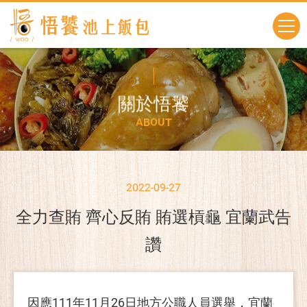
關
於
悟
饕
A
B
O
U
T
2022-09-27
全力查賄 齊心反賄 賄選槓龜 宜蘭武告
讚
因應111年11月26日地方公職人員選舉，宜蘭