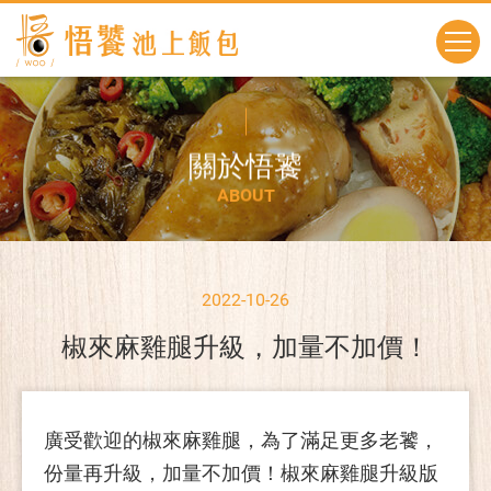
關
於
悟
饕
A
B
O
U
T
2022-10-26
椒來麻雞腿升級，加量不加價！
廣受歡迎的椒來麻雞腿，為了滿足更多老饕，
份量再升級，加量不加價！椒來麻雞腿升級版