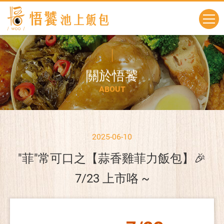
關
於
悟
饕
A
B
O
U
T
2025-06-10
"菲"常可口之【蒜香雞菲力飯包】🎉
7/23 上市咯 ~