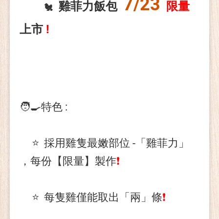
7/23
雞菲力飯包
限量
🐔
上市
!
🧑‍🍳特色 :
⭐ 採用雞隻最嫩部位 -「雞菲力」
，每份【限量】製作
❗
⭐ 每隻雞僅能取出「兩」條
❗