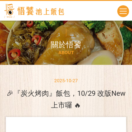
關
於
悟
饕
A
B
O
U
T
2025-10-27
🎉『炭火烤肉』飯包，10/29 改版New
上市囉 🔥