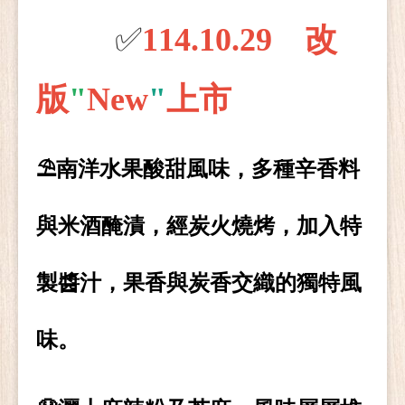
✅
114.10.29 改
版
"
New
"
上市
⛱️
南洋水果酸甜風味，多種辛香料
與米酒醃漬，經炭火燒烤，加入特
製醬汁，果香與炭香交織的獨特風
味。