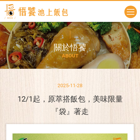
關
於
悟
饕
A
B
O
U
T
2025-11-28
12/1起，原萃搭飯包，美味限量
『袋』著走