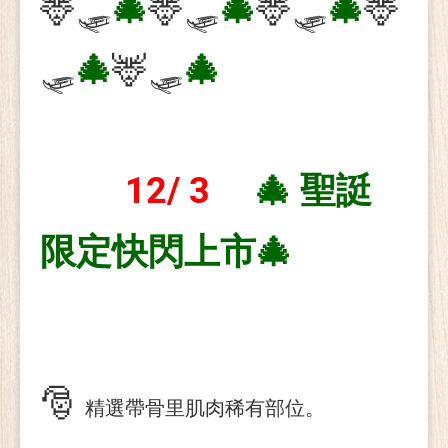
🦌🛷
🎄
🦌🛷
🎄
🦌🛷
🎄
🦌
🛷
🎄
🦌🛷
🎄
12/ 3
🎄
聖誔
限定快閃上市
🎄
🎅
精選帶骨里肌肉稀有部位
。