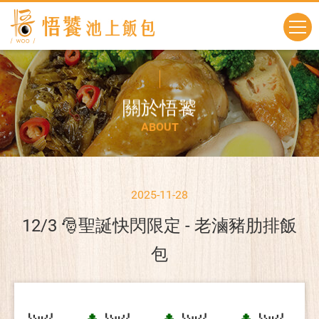
關
於
悟
饕
A
B
O
U
T
2025-11-28
12/3 🎅聖誕快閃限定 - 老滷豬肋排飯
包