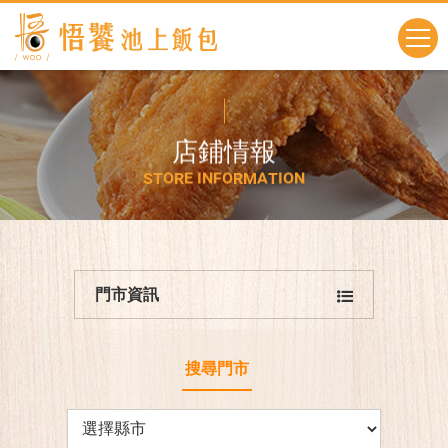
店
鋪
情
報
S
T
O
R
E
I
N
F
O
R
M
A
T
I
O
N
門市資訊
搜尋門市