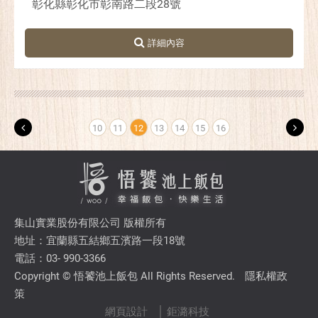
彰化縣彰化市彰南路二段28號
10
11
12
13
14
15
16
集山實業股份有限公司 版權所有
地址：宜蘭縣五結鄉五濱路一段18號
電話：03- 990-3366
Copyright © 悟饕池上飯包 All Rights Reserved.
隱私權政
策
網頁設計
│ 鉅潞科技