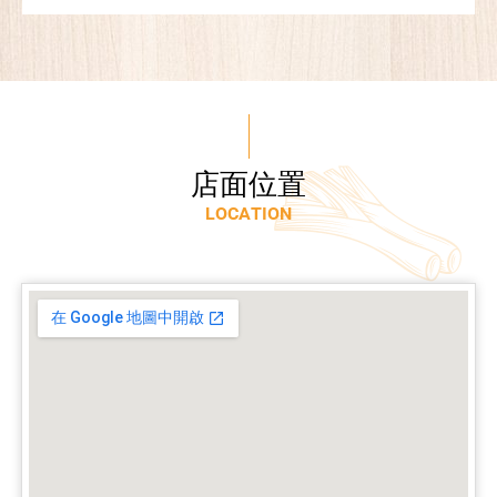
店
面
位
置
L
O
C
A
T
I
O
N