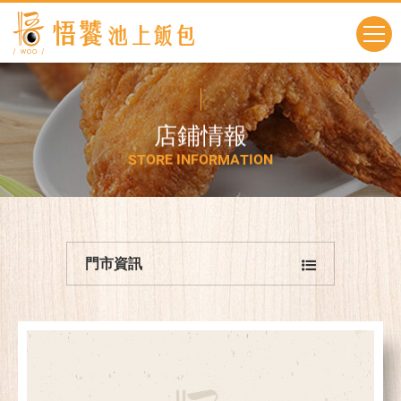
店
鋪
情
報
S
T
O
R
E
I
N
F
O
R
M
A
T
I
O
N
門市資訊