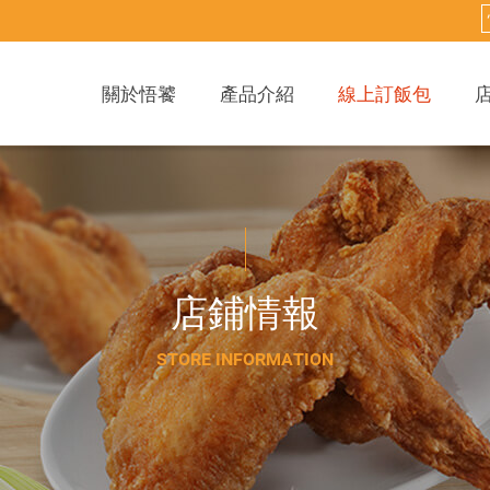
關於悟饕
產品介紹
線上訂飯包
店
鋪
情
報
S
T
O
R
E
I
N
F
O
R
M
A
T
I
O
N