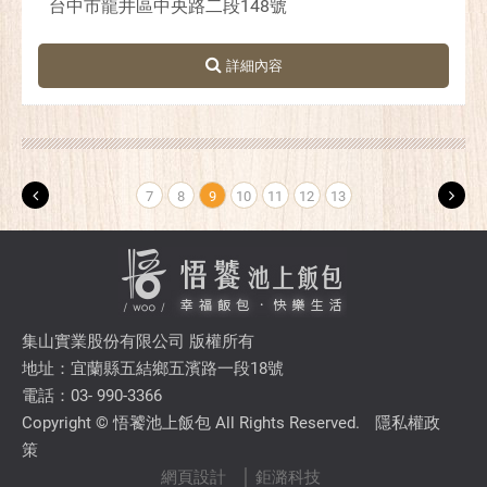
台中市龍井區中央路二段148號
7
8
9
10
11
12
13
集山實業股份有限公司 版權所有
地址：宜蘭縣五結鄉五濱路一段18號
電話：03- 990-3366
Copyright © 悟饕池上飯包 All Rights Reserved.
隱私權政
策
網頁設計
│ 鉅潞科技