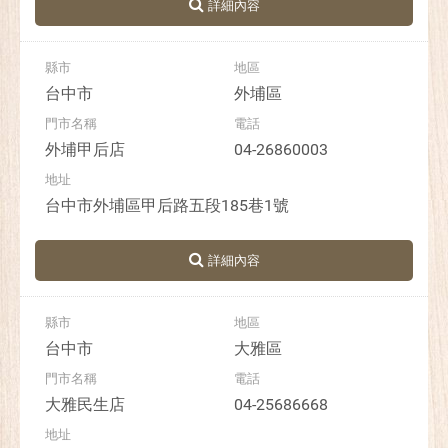
台中市
外埔區
外埔甲后店
04-26860003
台中市外埔區甲后路五段185巷1號
台中市
大雅區
大雅民生店
04-25686668