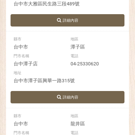
台中市大雅區民生路三段489號
台中市
潭子區
台中潭子店
04-25330620
台中市潭子區興華一路315號
台中市
龍井區