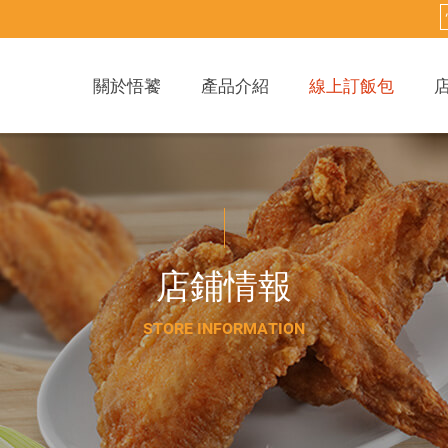
關於悟饕
產品介紹
線上訂飯包
店
鋪
情
報
S
T
O
R
E
I
N
F
O
R
M
A
T
I
O
N