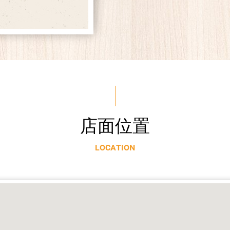
店
面
位
置
L
O
C
A
T
I
O
N