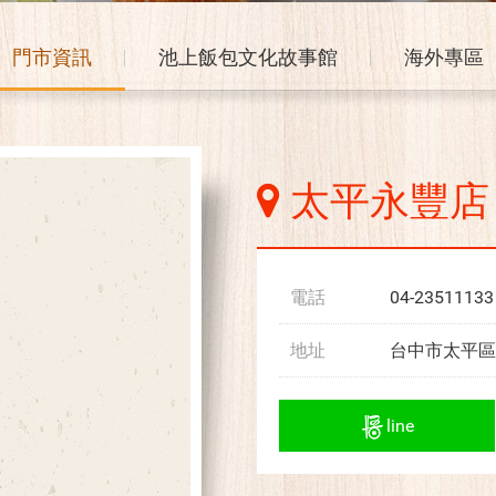
門市資訊
池上飯包文化故事館
海外專區
太平永豐店
電話
04-23511133
地址
台中市太平區
line