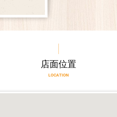
店
面
位
置
L
O
C
A
T
I
O
N