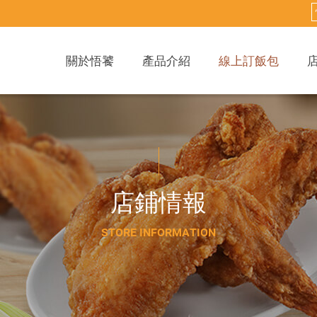
關於悟饕
產品介紹
線上訂飯包
店
鋪
情
報
S
T
O
R
E
I
N
F
O
R
M
A
T
I
O
N